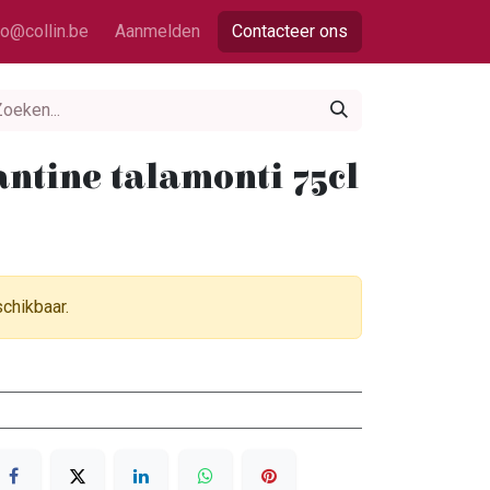
fo@collin.be
Aanmelden
Contacteer ons
ntine talamonti 75cl
schikbaar.