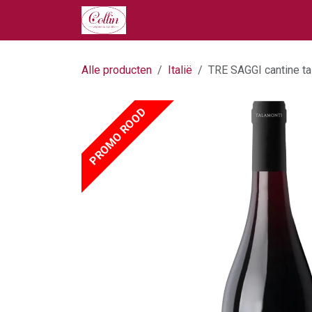
Overslaan naar inhoud
Home
Onze Producten
Ove
Alle producten
Italië
TRE SAGGI cantine ta
PROMO ROOD