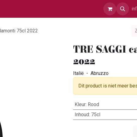
r Ons
Contact
in
lamonti 75cl 2022
TRE SAGGI ca
2022
Italië - Abruzzo
Dit product is niet meer be
Kleur
:
Rood
Inhoud
:
75cl