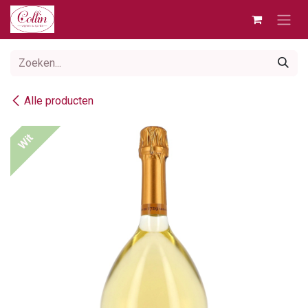
Overslaan naar inhoud
Alle producten
Wit