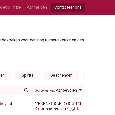
fo@collin.be
Aanmelden
Contacteer ons
te bezoeken voor een nog ruimere keuze en een
nen
Spirits
Geschenken
Niet alcoholis
Aanbevolen
Sorteren op:
Rood
tz 70cl
TERRANOBLE CARIGNAN
gran reserva 2018 75CL