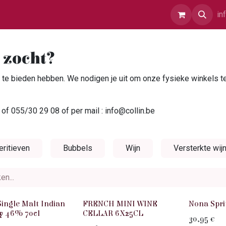
r Ons
Contact
in
 zocht?
te bieden hebben. We nodigen je uit om onze fysieke winkels 
of 055/30 29 08 of per mail : info@collin.be
eritieven
Bubbels
Wijn
Versterkte wij
Single Malt Indian
FRENCH MINI WINE
Nona Spri
y 46% 70cl
CELLAR 6X25CL
30,95
€