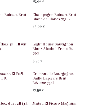
15,98
€
Wit
e Ruinart Brut
Champagne Ruinart Brut
Blanc de Blancs 75CL
85,00
€
tbox 3fl (1fl wit
Light House Sauvignon
)
Blanc Alcohol Free 0%,
75cl
5,95
€
Wit
assica El Pacto
Cremant de Bourgogne,
l BIO
Bailly Lapierre Brut
Réserve 75cl
17,50
€
Rood
box duet 2fl (1fl
Matsu El Picaro Magnum