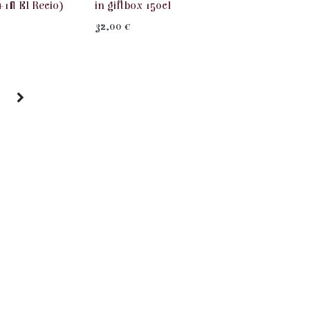
+1fl El Recio)
in giftbox 150cl
32,00
€