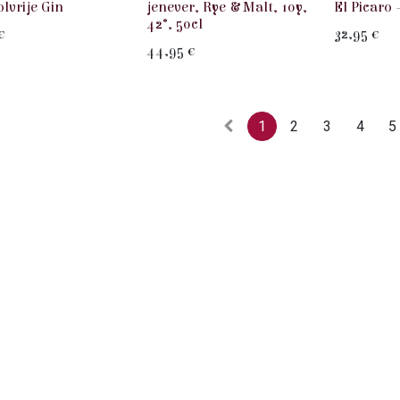
lvrije Gin
jenever, Rye & Malt, 10y,
El Picaro 
42°, 50cl
€
32,95
€
44,95
€
1
2
3
4
5