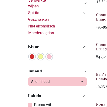
Versterkte
45,50
wijnen
Spirits
Wit
Champ
Geschenken
Blanc 
Niet alcoholisch
195,95
Moederdagtips
Wit
Champ
Kleur
Brut 7
64,50
Inhoud
Ben's 
Gembe
19,25
Labels
Nona J
Promo wit