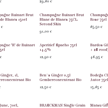
€
29,80
€
Wit
Rosé
agne Ruinart Brut
Champagne Ruinart Brut
Champagn
de Blancs 150cl
Blanc de Blancs 75CL
Rose 75cl
Second Skin
€
85,50
€
91,00
€
agne "R" de Ruinart
Aperitief Epacho 75cl
Bardos Gif
5cl
14,5%
+ 2fl rood
€
12,90
€
48,95
€
Rood
Ginger, 1l,
Ben's Ginger 0,5l
Bodega Cl
rconcentraat Bio
Gemberconcentraat Bio
Autor 75c
€
12,50
€
15,85
€
une, 70cl,
BRAECKMAN Single Grain
Matsu Gift