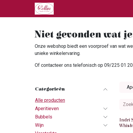
Overslaan naar inhoud
Home
Onze Producten
Ove
Niet gevonden wat je
Onze webshop biedt een voorproef van wat we 
unieke winkelervaring.
Of contacteer ons telefonisch op 09/225 01 20 
Ap
Categorieën
Alle producten
Aperitieven
Bubbels
Indri 
Wijn
Whisk