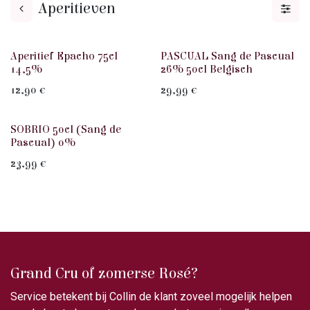
Aperitieven
Aperitief Epacho 75cl
PASCUAL Sang de Pascual
14,5%
26% 50cl Belgisch
12,90
€
29,99
€
SOBRIO 50cl (Sang de
Pascual) 0%
23,99
€
Grand Cru of zomerse Rosé?
Service betekent bij Collin de klant zoveel mogelijk helpen