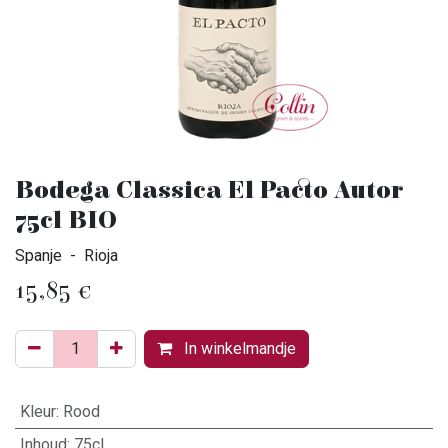
Bodega Classica El Pacto Autor
75cl BIO
Spanje - Rioja
15,85
€
In winkelmandje
Kleur
:
Rood
Inhoud
:
75cl