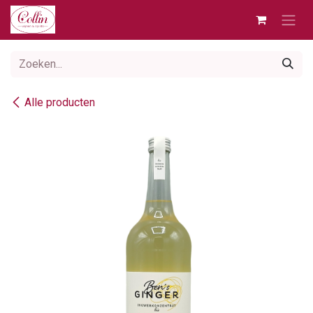
Overslaan naar inhoud
Alle producten