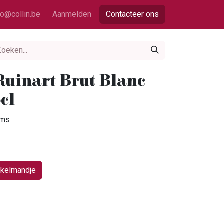
fo@collin.be
Aanmelden
Contacteer ons
uinart Brut Blanc
cl
ims
nkelmandje