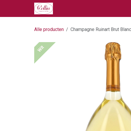
Overslaan naar inhoud
Home
Onze Producten
Ove
Alle producten
Champagne Ruinart Brut Blanc
Wit