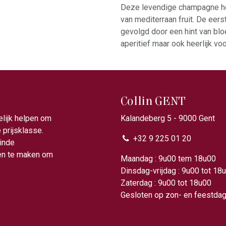
Deze levendige champagne hee
van mediterraan fruit. De eers
gevolgd door een hint van bl
aperitief maar ook heerlijk voo
Collin GENT
elijk helpen om
Kalandeberg 5 - 9000 Gent​
prijsklasse.
+32 9 225 01 20
ainde
gen te maken om
Maandag : 9u00 tem 18
Dinsdag-vrijdag : 9u00 tot 18
Zaterdag : 9u00 tot 18u00
Gesloten op zon- en feestda