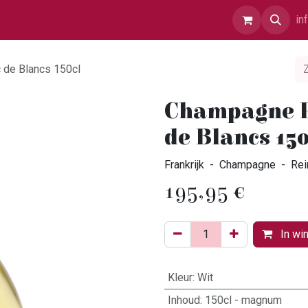
r Ons
Contact
in
 de Blancs 150cl
Champagne R
de Blancs 150
Frankrijk - Champagne - Re
195,95
€
In wi
Kleur
:
Wit
Inhoud
:
150cl - magnum