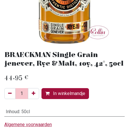
BRAECKMAN Single Grain
jenever, Rye & Malt, 10y, 42°, 50cl
44,95
€
In winkelmandje
Inhoud
:
50cl
Algemene voorwaarden