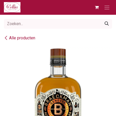
Overslaan naar inhoud
Alle producten