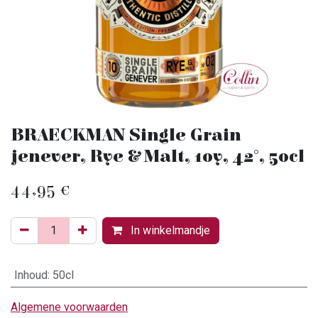
BRAECKMAN Single Grain
jenever, Rye & Malt, 10y, 42°, 50cl
44,95
€
In winkelmandje
Inhoud
:
50cl
Algemene voorwaarden