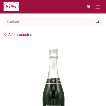
Overslaan naar inhoud
Alle producten