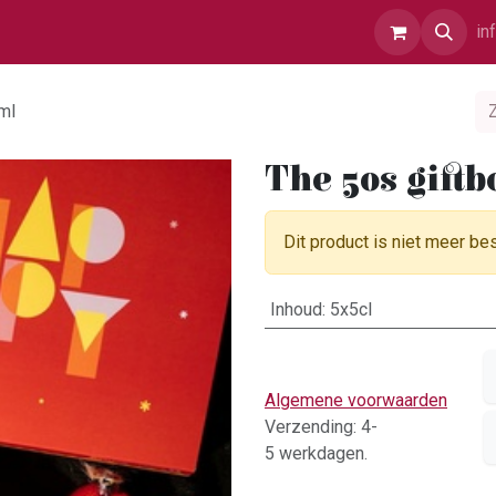
r Ons
Contact
in
ml
The 50s giftb
Dit product is niet meer be
Inhoud
:
5x5cl
Algemene voorwaarden
Verzending: 4-
5 werkdagen.