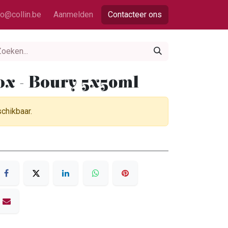
fo@collin.be
Aanmelden
Contacteer ons
ox - Boury 5x50ml
schikbaar.