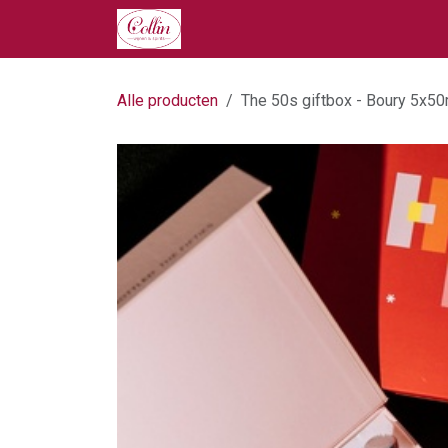
Overslaan naar inhoud
Home
Onze Producten
Ove
Alle producten
The 50s giftbox - Boury 5x50