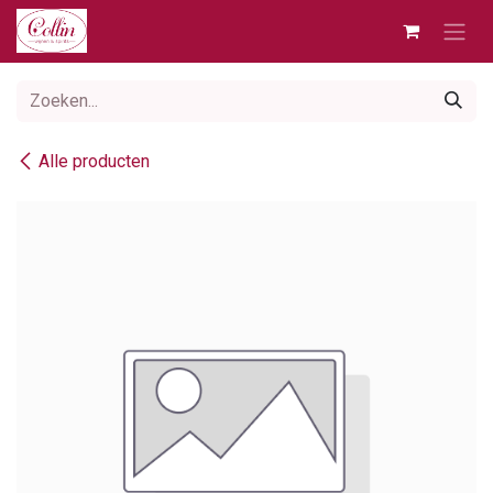
Overslaan naar inhoud
Alle producten