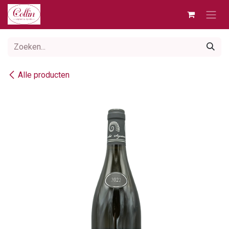
Overslaan naar inhoud
Alle producten