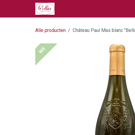
Overslaan naar inhoud
Home
Onze Producten
Ove
Alle producten
Château Paul Mas blanc "Bell
Wit