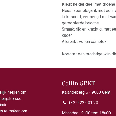
Kleur: helder geel met groene
Neus: zeer elegant, met een r
kokosnoot, vermengd met vani
geroosterde brioche.
Smaak: rijk en krachtig, met e
kader.
Afdronk : vol en complex
Kortom : een prachtige wijn d
Collin GENT
elijk helpen om
Kalandeberg 5 - 9000 Gent​
prijsklasse.
+32 9 225 01 20
ainde
gen te maken om
Maandag : 9u00 tem 18