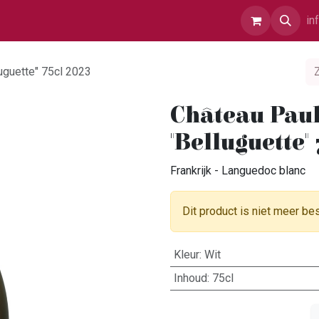
r Ons
Contact
in
uguette" 75cl 2023
Château Paul
"Belluguette" 
Frankrijk - Languedoc blanc
Dit product is niet meer be
Kleur
:
Wit
Inhoud
:
75cl