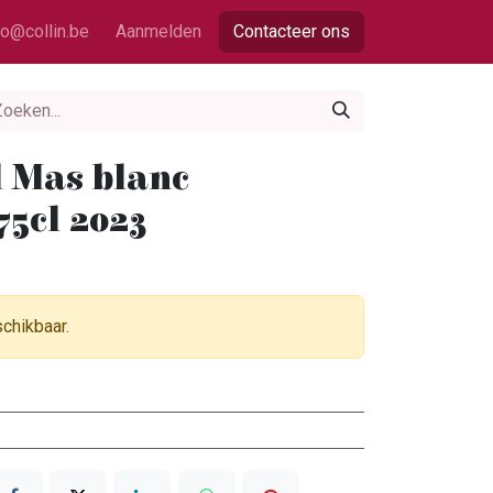
fo@collin.be
Aanmelden
Contacteer ons
 Mas blanc
75cl 2023
schikbaar.