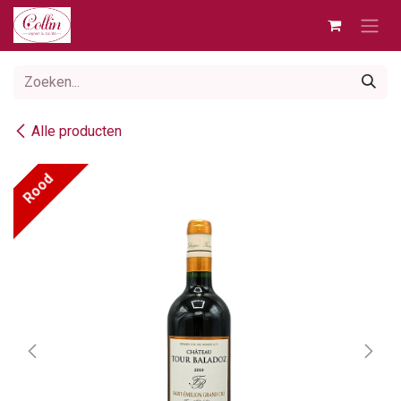
Overslaan naar inhoud
Alle producten
Rood