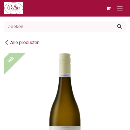
Overslaan naar inhoud
Alle producten
Wit