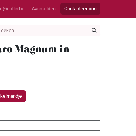
fo@collin.be
Aanmelden
Contacteer ons
caro Magnum in
nkelmandje