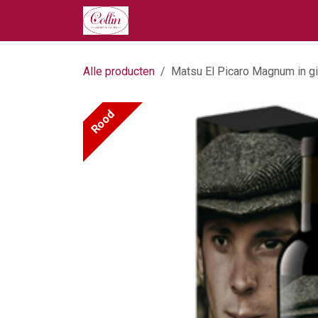
Overslaan naar inhoud
Home
Onze Producten
Ove
Alle producten
Matsu El Picaro Magnum in gi
Rood