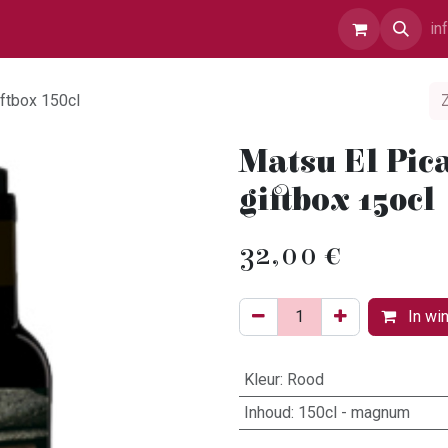
r Ons
Contact
in
ftbox 150cl
Matsu El Pi
giftbox 150cl
32,00
€
In wi
Kleur
:
Rood
Inhoud
:
150cl - magnum