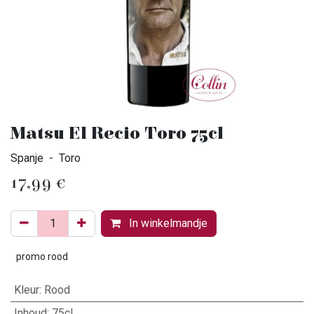
Matsu El Recio Toro 75cl
Spanje - Toro
17,99
€
In winkelmandje
promo rood
Kleur
:
Rood
Inhoud
:
75cl