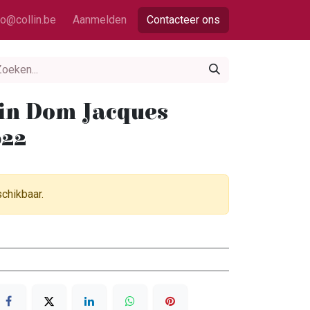
fo@collin.be
Aanmelden
Contacteer ons
lin Dom Jacques
022
schikbaar.