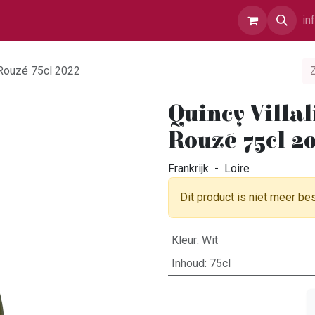
r Ons
Contact
in
 Rouzé 75cl 2022
Quincy Villa
Rouzé 75cl 2
Frankrijk - Loire
Dit product is niet meer be
Kleur
:
Wit
Inhoud
:
75cl