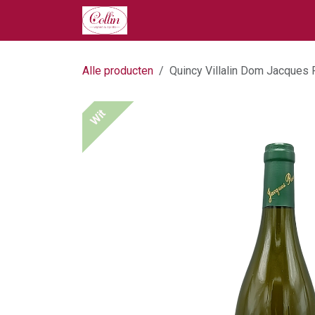
Overslaan naar inhoud
Home
Onze Producten
Ove
Alle producten
Quincy Villalin Dom Jacques
Wit