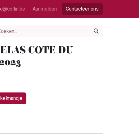
fo@collin.be
Aanmelden
Contacteer ons
 DELAS COTE DU
2023
nkelmandje