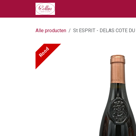
Overslaan naar inhoud
Home
Onze Producten
Ove
Alle producten
St ESPRIT - DELAS COTE D
Rood