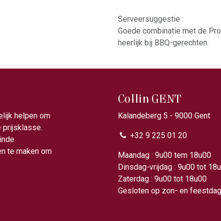
Serveersuggestie :
Goede combinatie met de Prov
heerlijk bij BBQ-gerechten.
Collin GENT
elijk helpen om
Kalandeberg 5 - 9000 Gent​
prijsklasse.
+32 9 225 01 20
ainde
gen te maken om
Maandag : 9u00 tem 18
Dinsdag-vrijdag : 9u00 tot 18
Zaterdag : 9u00 tot 18u00
Gesloten op zon- en feestda