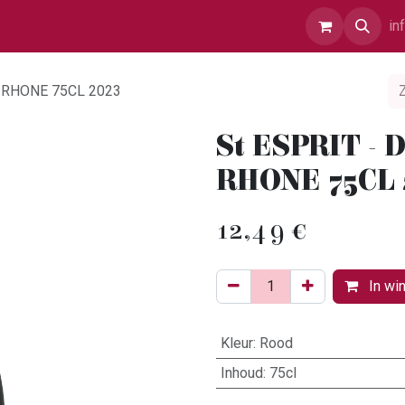
r Ons
Contact
in
U RHONE 75CL 2023
St ESPRIT -
RHONE 75CL 
12,49
€
In wi
Kleur
:
Rood
Inhoud
:
75cl