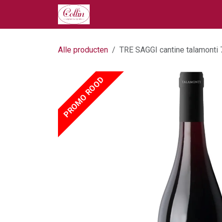
Overslaan naar inhoud
Home
Onze Producten
Ove
Alle producten
TRE SAGGI cantine talamonti 
PROMO ROOD