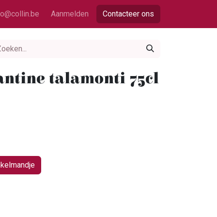
fo@collin.be
Aanmelden
Contacteer ons
ntine talamonti 75cl
nkelmandje