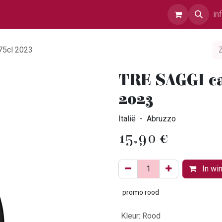
r Ons
Contact
in
75cl 2023
TRE SAGGI ca
2023
Italië - Abruzzo
15,90
€
In wi
promo rood
Kleur
:
Rood