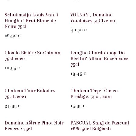
Wit
Rood
Schuimwijn Louis Van't
VOLNAY , Domaine
Hooghof Brut Blanc de
Vaudoisey 75CL 2021
Noirs 75cl
40,70
€
26,90
€
Rood
Wit
Clos la Rivière St-Chinian
Langhe Chardonnay "Da
75cl 2020
Berthu" Albino Rocca 2022
75cl
10,95
€
19,45
€
Rood
Rood
Chateau Tour Baladoz
Chateau Tayet Cuvee
75CL 2021
Prestige, 75cl, 2021
34,95
€
15,95
€
PROMO ROOD
Domaine Astruc Pinot Noir
PASCUAL Sang de Pascual
Réserve 75cl
26% 50cl Belgisch