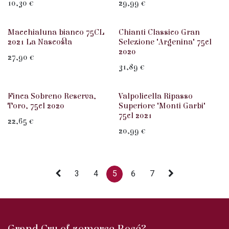
10,30
€
29,99
€
Rood
Macchialuna bianco 75CL
Chianti Classico Gran
2021 La Nascosta
Selezione "Argenina" 75cl
2020
27,90
€
31,89
€
Rood
Rood
Finca Sobreno Reserva,
Valpolicella Ripasso
Toro, 75cl 2020
Superiore "Monti Garbi"
75cl 2021
22,65
€
20,99
€
3
4
5
6
7