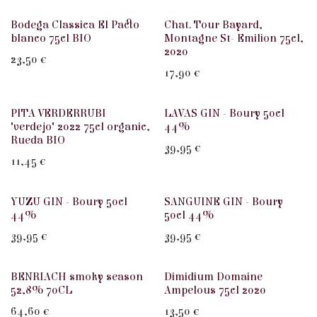
Wit
Rood
Bodega Classica El Pacto
Chat. Tour Bayard,
blanco 75cl BIO
Montagne St- Emilion 75cl,
2020
23,50
€
17,90
€
Wit
PITA VERDERRUBI
LAVAS GIN - Boury 50cl
"verdejo" 2022 75cl organic,
44%
Rueda BIO
39,95
€
11,45
€
YUZU GIN - Boury 50cl
SANGUINE GIN - Boury
44%
50cl 44%
39,95
€
39,95
€
Promo
Rood
BENRIACH smoky season
Dimidium Domaine
52,8% 70CL
Ampelous 75cl 2020
64,60
€
13,50
€